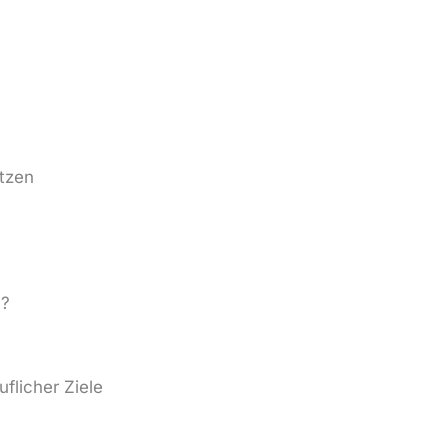
utzen
n?
licher Ziele